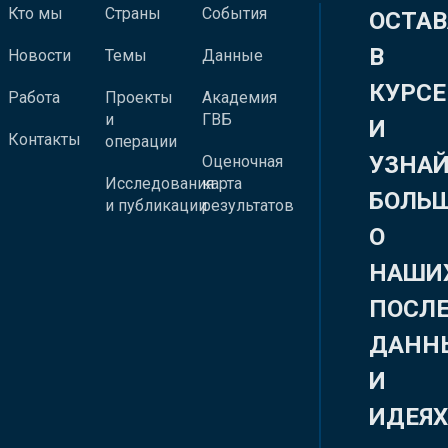
Кто мы
Страны
События
ОСТАВ
В
Новости
Темы
Данные
КУРСЕ
Работа
Проекты
Академия
и
ГВБ
И
Контакты
операции
УЗНА
Оценочная
Исследования
карта
БОЛЬ
и публикации
результатов
О
НАШИ
ПОСЛ
ДАНН
И
ИДЕЯ