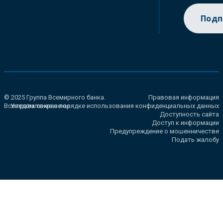
Подп
© 2025 Группа Всемирного банка.
Правовая информация
Все права сохранены.
Уведомление о порядке использования конфиденциальных данных
Доступность сайта
Доступ к информации
Предупреждение о мошенничестве
Подать жалобу