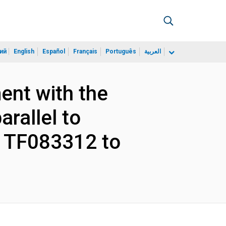
ий
English
Español
Français
Português
العربية
ent with the
rallel to
 TF083312 to