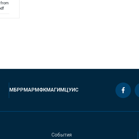
 from
pdf
МБРР
МАР
МФК
МАГИ
МЦУИС
События