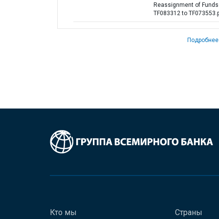
Reassignment of Funds
TF083312 to TF073553.
Подробнее
Кто мы
Страны