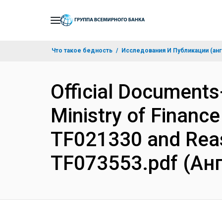
Skip
to
Main
Что такое бедность
Исследования И Публикации (анг
Navigation
Official Documents
Ministry of Finance
TF021330 and Reas
TF073553.pdf (Ан