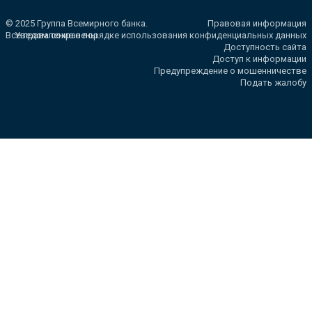
© 2025 Группа Всемирного банка.
Правовая информация
Все права сохранены.
Уведомление о порядке использования конфиденциальных данных
Доступность сайта
Доступ к информации
Предупреждение о мошенничестве
Подать жалобу