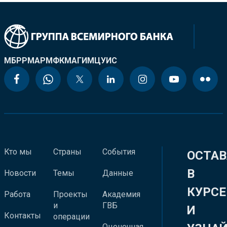
МБРР
МАР
МФК
МАГИ
МЦУИС
Кто мы
Страны
События
ОСТАВ
В
Новости
Темы
Данные
КУРСЕ
Работа
Проекты
Академия
и
ГВБ
И
Контакты
операции
Оценочная