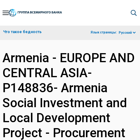
Skip
to
Main
Что такое бедность
Язык страницы:
Русский
Navigation
Armenia - EUROPE AND
CENTRAL ASIA-
P148836- Armenia
Social Investment and
Local Development
Project - Procurement