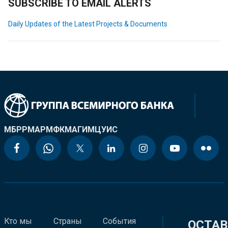
SUBSCRIBE TO EMAIL ALERTS
Daily Updates of the Latest Projects & Documents
МБРР
МАР
МФК
МАГИ
МЦУИС
Кто мы
Страны
События
ОСТАВ