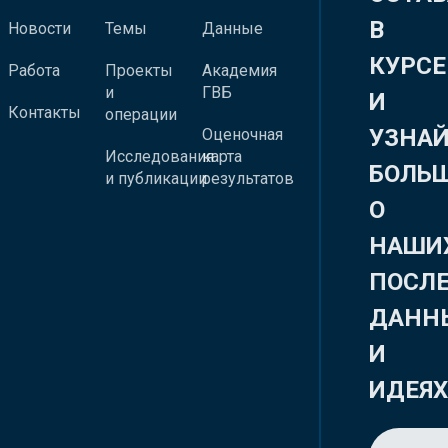
В
Новости
Темы
Данные
КУРСЕ
Работа
Проекты
Академия
и
ГВБ
И
Контакты
операции
УЗНА
Оценочная
Исследования
карта
БОЛЬ
и публикации
результатов
О
НАШИ
ПОСЛ
ДАНН
И
ИДЕЯ