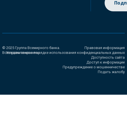
Подп
© 2025 Группа Всемирного банка.
Правовая информация
Все права сохранены.
Уведомление о порядке использования конфиденциальных данных
Доступность сайта
Доступ к информации
Предупреждение о мошенничестве
Подать жалобу