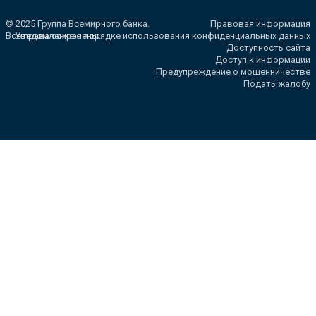
© 2025 Группа Всемирного банка.
Правовая информация
Все права сохранены.
Уведомление о порядке использования конфиденциальных данных
Доступность сайта
Доступ к информации
Предупреждение о мошенничестве
Подать жалобу