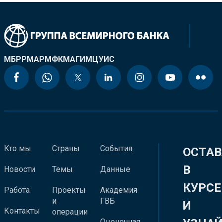
МБРР
МАР
МФК
МАГИ
МЦУИС
Кто мы
Страны
События
ОСТАВ
В
Новости
Темы
Данные
КУРСЕ
Работа
Проекты
Академия
и
ГВБ
И
Контакты
операции
Оценочная