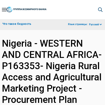
Skip
to
Main
Что такое бедность
Язык страницы:
Русский
Navigation
Nigeria - WESTERN
AND CENTRAL AFRICA-
P163353- Nigeria Rural
Access and Agricultural
Marketing Project -
Procurement Plan