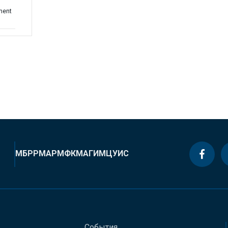
ement
МБРР
МАР
МФК
МАГИ
МЦУИС
События