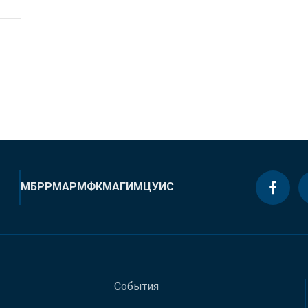
МБРР
МАР
МФК
МАГИ
МЦУИС
События