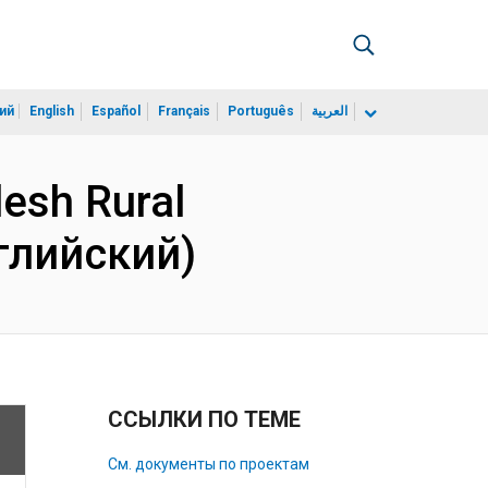
ий
English
Español
Français
Português
العربية
esh Rural
нглийский)
ССЫЛКИ ПО ТЕМЕ
См. документы по проектам