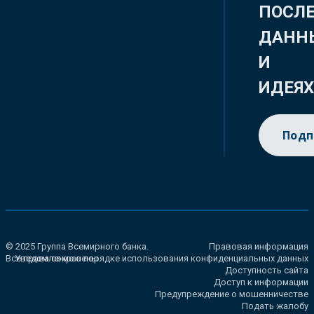
ПОСЛ
ДАНН
И
ИДЕЯ
Подп
© 2025 Группа Всемирного банка.
Правовая информация
Все права сохранены.
Уведомление о порядке использования конфиденциальных данных
Доступность сайта
Доступ к информации
Предупреждение о мошенничестве
Подать жалобу