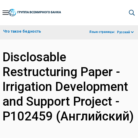
Skip
to
Main
Что такое бедность
Язык страницы:
Русский
Navigation
Disclosable
Restructuring Paper -
Irrigation Development
and Support Project -
P102459 (Английский)