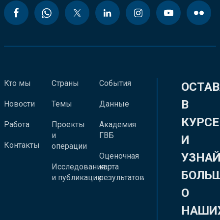
Кто мы
Страны
События
ОСТАВ
В
Новости
Темы
Данные
КУРСЕ
Работа
Проекты
Академия
и
ГВБ
И
Контакты
операции
УЗНА
Оценочная
Исследования
карта
БОЛЬ
и публикации
результатов
О
НАШИ