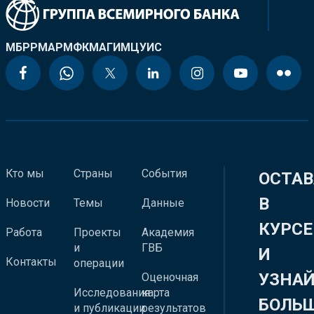
МБРР
МАР
МФК
МАГИ
МЦУИС
Кто мы
Страны
События
ОСТАВ
В
Новости
Темы
Данные
КУРСЕ
Работа
Проекты
Академия
и
ГВБ
И
Контакты
операции
УЗНА
Оценочная
Исследования
карта
БОЛЬ
и публикации
результатов