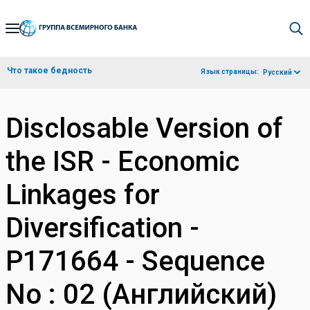
Skip
to
Main
Что такое бедность
Язык страницы:
Русский
Navigation
Disclosable Version of
the ISR - Economic
Linkages for
Diversification -
P171664 - Sequence
No : 02 (Английский)