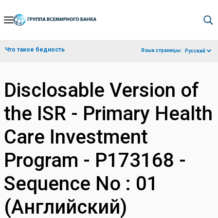
Skip
to
Main
Что такое бедность
Язык страницы:
Русский
Navigation
Disclosable Version of
the ISR - Primary Health
Care Investment
Program - P173168 -
Sequence No : 01
(Английский)