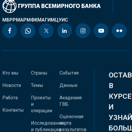
МБРР
МАР
МФК
МАГИ
МЦУИС
Кто мы
Страны
События
ОСТАВ
В
Новости
Темы
Данные
КУРСЕ
Работа
Проекты
Академия
и
ГВБ
И
Контакты
операции
УЗНА
Оценочная
Исследования
карта
БОЛЬ
и публикации
результатов