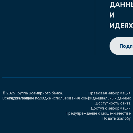
ДАНН
И
ИДЕЯ
Подп
© 2025 Группа Всемирного банка.
Правовая информация
Все права сохранены.
Уведомление о порядке использования конфиденциальных данных
Доступность сайта
Доступ к информации
Предупреждение о мошенничестве
Подать жалобу