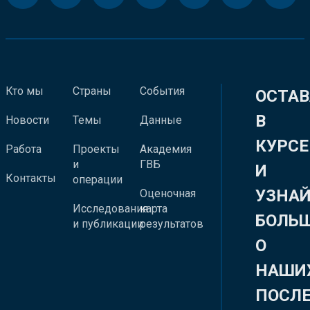
Кто мы
Страны
События
ОСТАВ
В
Новости
Темы
Данные
КУРСЕ
Работа
Проекты
Академия
и
ГВБ
И
Контакты
операции
УЗНА
Оценочная
Исследования
карта
БОЛЬ
и публикации
результатов
О
НАШИ
ПОСЛ