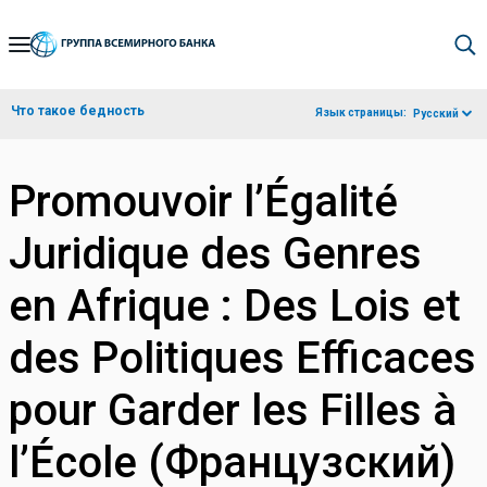
Skip
to
Main
Что такое бедность
Язык страницы:
Русский
Navigation
Promouvoir l’Égalité
Juridique des Genres
en Afrique : Des Lois et
des Politiques Efficaces
pour Garder les Filles à
l’École (Французский)