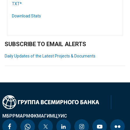
TXT*
Download Stats
SUBSCRIBE TO EMAIL ALERTS
Daily Updates of the Latest Projects & Documents
МБРР
МАР
МФК
МАГИ
МЦУИС