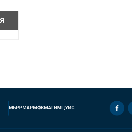
Я
МБРР
МАР
МФК
МАГИ
МЦУИС