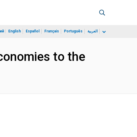
ий
English
Español
Français
Português
العربية
Economies to the