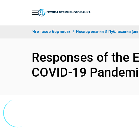
Skip
to
Main
Что такое бедность
Исследования И Публикации (анг
Navigation
Responses of the El
COVID-19 Pandemi