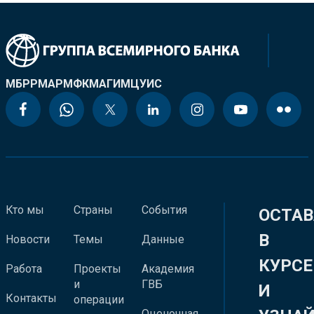
МБРР
МАР
МФК
МАГИ
МЦУИС
Кто мы
Страны
События
ОСТАВ
В
Новости
Темы
Данные
КУРСЕ
Работа
Проекты
Академия
и
ГВБ
И
Контакты
операции
Оценочная