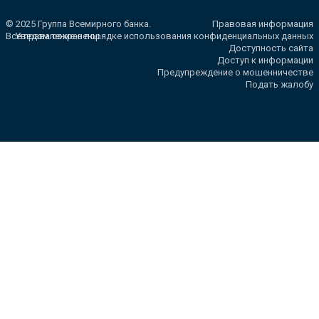
© 2025 Группа Всемирного банка.
Правовая информация
Все права сохранены.
Уведомление о порядке использования конфиденциальных данных
Доступность сайта
Доступ к информации
Предупреждение о мошенничестве
Подать жалобу