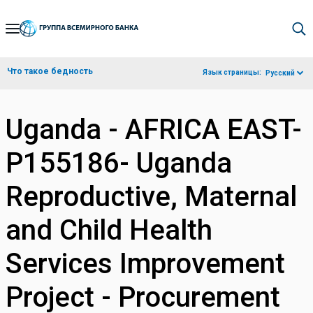
Skip
to
Main
Что такое бедность
Язык страницы:
Русский
Navigation
Uganda - AFRICA EAST-
P155186- Uganda
Reproductive, Maternal
and Child Health
Services Improvement
Project - Procurement