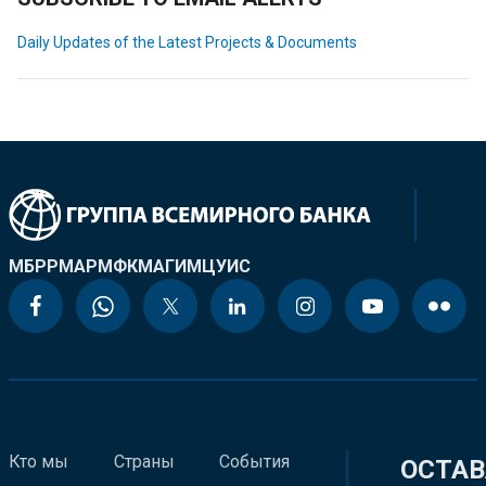
Daily Updates of the Latest Projects & Documents
МБРР
МАР
МФК
МАГИ
МЦУИС
Кто мы
Страны
События
ОСТАВ