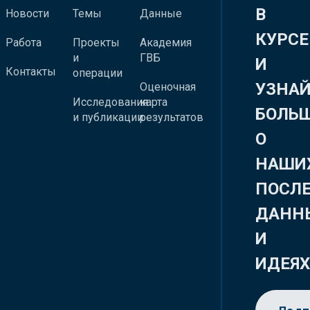
В
Новости
Темы
Данные
КУРСЕ
Работа
Проекты
Академия
и
ГВБ
И
Контакты
операции
УЗНА
Оценочная
Исследования
карта
БОЛЬ
и публикации
результатов
О
НАШИ
ПОСЛ
ДАНН
И
ИДЕЯ