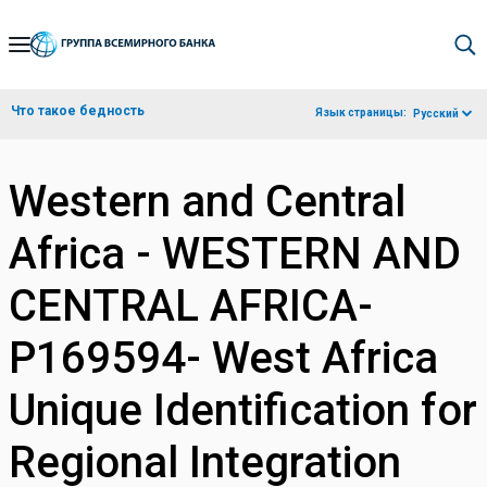
Skip
to
Main
Что такое бедность
Язык страницы:
Русский
Navigation
Western and Central
Africa - WESTERN AND
CENTRAL AFRICA-
P169594- West Africa
Unique Identification for
Regional Integration