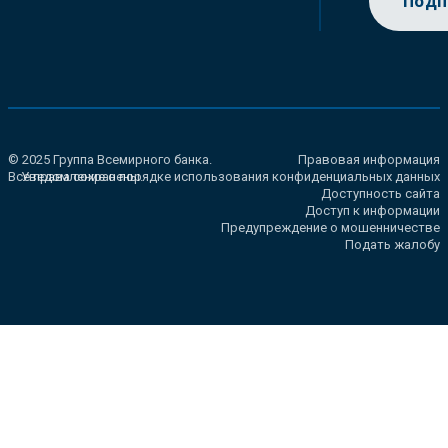
Подп
© 2025 Группа Всемирного банка.
Правовая информация
Все права сохранены.
Уведомление о порядке использования конфиденциальных данных
Доступность сайта
Доступ к информации
Предупреждение о мошенничестве
Подать жалобу