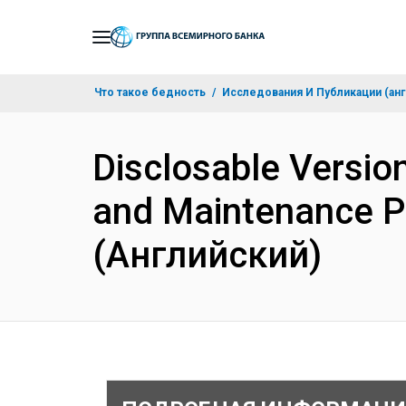
Skip
to
Main
Что такое бедность
Исследования И Публикации (анг
Navigation
Disclosable Versio
and Maintenance P
(Английский)