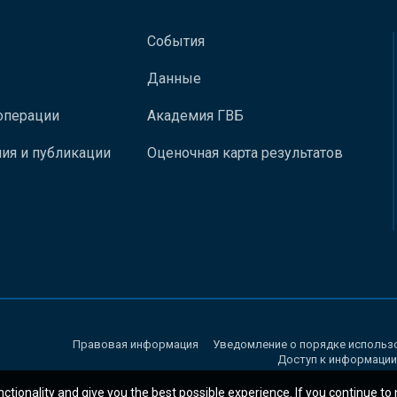
События
Данные
операции
Академия ГВБ
ия и публикации
Оценочная карта результатов
Правовая информация
Уведомление о порядке использ
Доступ к информации
nctionality and give you the best possible experience. If you continue to