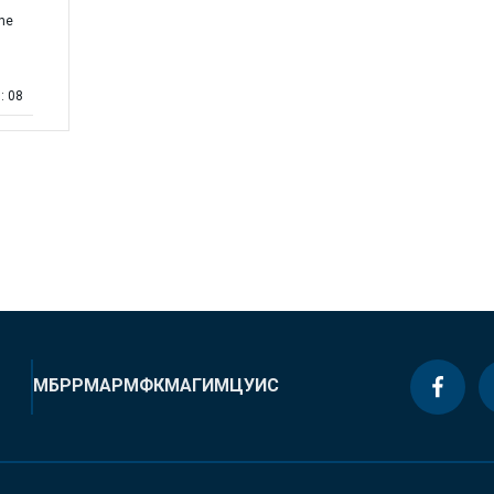
the
: 08
МБРР
МАР
МФК
МАГИ
МЦУИС