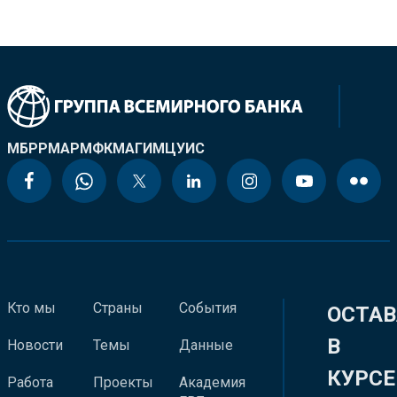
МБРР
МАР
МФК
МАГИ
МЦУИС
Кто мы
Страны
События
ОСТАВ
В
Новости
Темы
Данные
КУРСЕ
Работа
Проекты
Академия