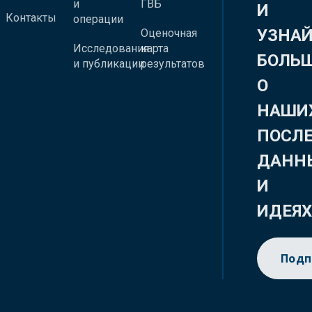
и
ГВБ
И
Контакты
операции
УЗНА
Оценочная
Исследования
карта
БОЛЬ
и публикации
результатов
О
НАШИ
ПОСЛ
ДАНН
И
ИДЕЯ
Подп