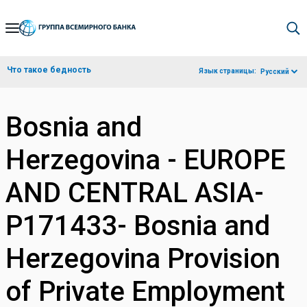
Skip
to
Main
Что такое бедность
Язык страницы:
Русский
Navigation
Bosnia and
Herzegovina - EUROPE
AND CENTRAL ASIA-
P171433- Bosnia and
Herzegovina Provision
of Private Employment