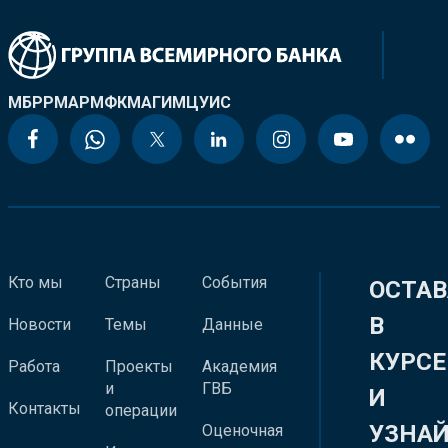
МБРР
МАР
МФК
МАГИ
МЦУИС
Кто мы
Страны
События
ОСТАВ
В
Новости
Темы
Данные
КУРСЕ
Работа
Проекты
Академия
и
ГВБ
И
Контакты
операции
УЗНА
Оценочная