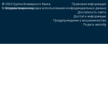
© 2025 Группа Всемирного банка.
Правовая информация
Все права сохранены.
Уведомление о порядке использования конфиденциальных данных
Доступность сайта
Доступ к информации
Предупреждение о мошенничестве
Подать жалобу