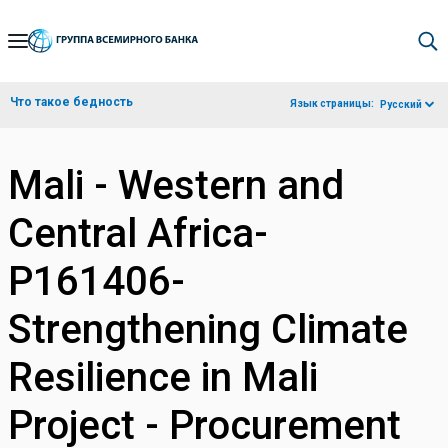
Skip
to
Main
Что такое бедность
Язык страницы:
Русский
Navigation
Mali - Western and
Central Africa-
P161406-
Strengthening Climate
Resilience in Mali
Project - Procurement