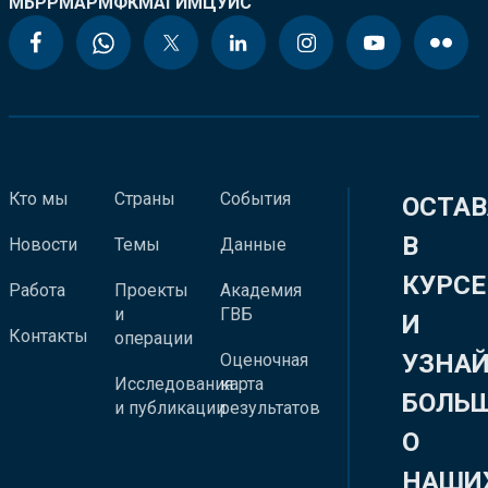
МБРР
МАР
МФК
МАГИ
МЦУИС
Кто мы
Страны
События
ОСТАВ
В
Новости
Темы
Данные
КУРСЕ
Работа
Проекты
Академия
и
ГВБ
И
Контакты
операции
УЗНА
Оценочная
Исследования
карта
БОЛЬ
и публикации
результатов
О
НАШИ