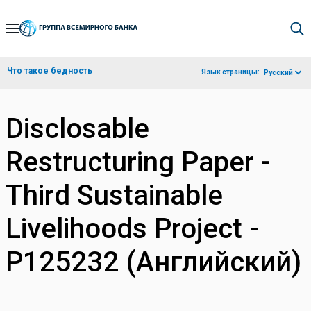
Skip
to
Main
Что такое бедность
Язык страницы:
Русский
Navigation
Disclosable
Restructuring Paper -
Third Sustainable
Livelihoods Project -
P125232 (Английский)