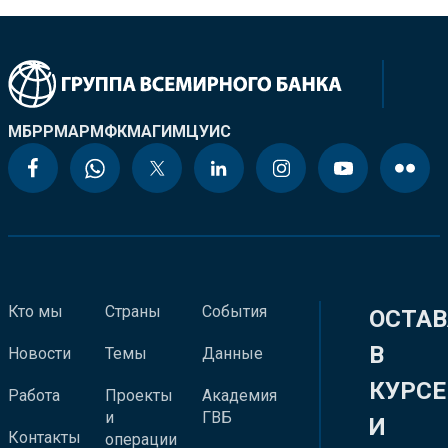
МБРР
МАР
МФК
МАГИ
МЦУИС
Кто мы
Страны
События
ОСТАВ
В
Новости
Темы
Данные
КУРСЕ
Работа
Проекты
Академия
и
ГВБ
И
Контакты
операции