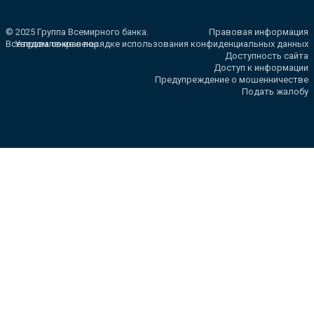
© 2025 Группа Всемирного банка.
Правовая информация
Все права сохранены.
Уведомление о порядке использования конфиденциальных данных
Доступность сайта
Доступ к информации
Предупреждение о мошенничестве
Подать жалобу