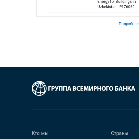
Energy for Buildings in
Uzbekistan - P176060
Подробнее
Кто мы
Страны