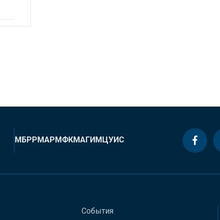
МБРР
МАР
МФК
МАГИ
МЦУИС
События