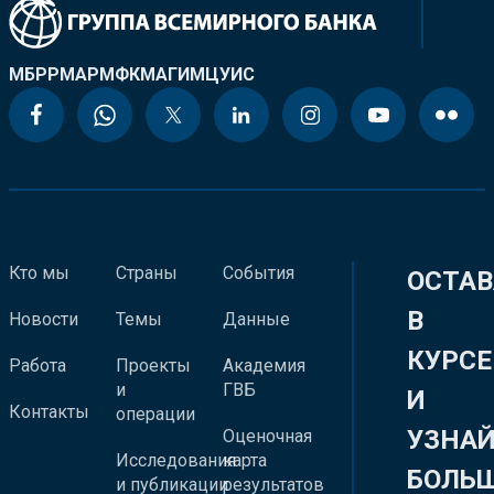
МБРР
МАР
МФК
МАГИ
МЦУИС
Кто мы
Страны
События
ОСТАВ
В
Новости
Темы
Данные
КУРСЕ
Работа
Проекты
Академия
и
ГВБ
И
Контакты
операции
УЗНА
Оценочная
Исследования
карта
БОЛЬ
и публикации
результатов