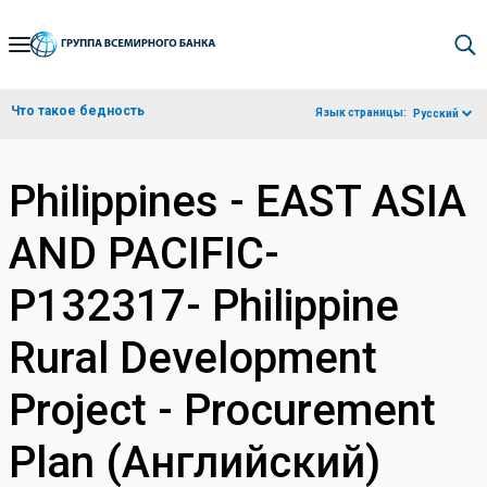
Skip
to
Main
Что такое бедность
Язык страницы:
Русский
Navigation
Philippines - EAST ASIA
AND PACIFIC-
P132317- Philippine
Rural Development
Project - Procurement
Plan (Английский)