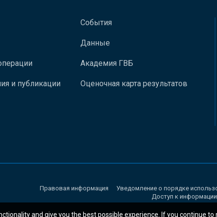
События
Данные
операции
Академия ГВБ
ия и публикации
Оценочная карта результатов
Правовая информация
Уведомление о порядке использ
Доступ к информации
nctionality and give you the best possible experience. If you continue to