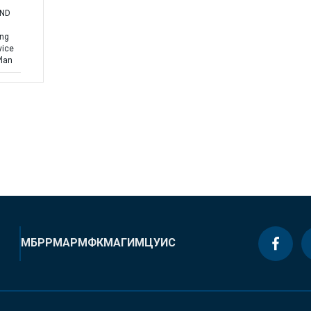
AND
ing
vice
Plan
МБРР
МАР
МФК
МАГИ
МЦУИС