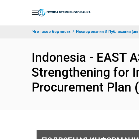
Skip
to
Main
Что такое бедность
Исследования И Публикации (анг
Navigation
Indonesia - EAST A
Strengthening for I
Procurement Plan 