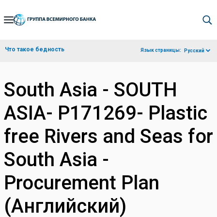
Skip
to
Main
Что такое бедность
Язык страницы:
Русский
Navigation
South Asia - SOUTH
ASIA- P171269- Plastic
free Rivers and Seas for
South Asia -
Procurement Plan
(Английский)