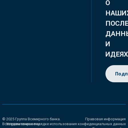
О
НАШИ
ПОСЛ
ДАНН
И
ИДЕЯ
Подп
© 2025 Группа Всемирного банка.
Правовая информация
Все права сохранены.
Уведомление о порядке использования конфиденциальных данных