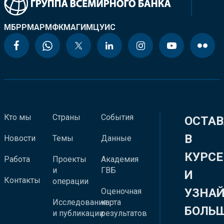
МБРР
МАР
МФК
МАГИ
МЦУИС
Кто мы
Страны
События
ОСТАВ
В
Новости
Темы
Данные
КУРСЕ
Работа
Проекты
Академия
и
ГВБ
И
Контакты
операции
УЗНА
Оценочная
Исследования
карта
БОЛЬ
и публикации
результатов