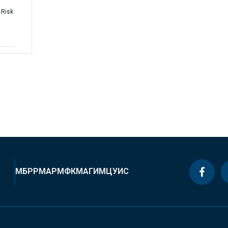
 Risk
МБРР
МАР
МФК
МАГИ
МЦУИС