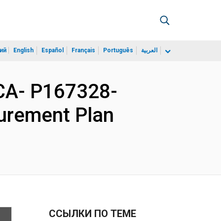
ий
English
Español
Français
Português
العربية
CA- P167328-
curement Plan
ССЫЛКИ ПО ТЕМЕ