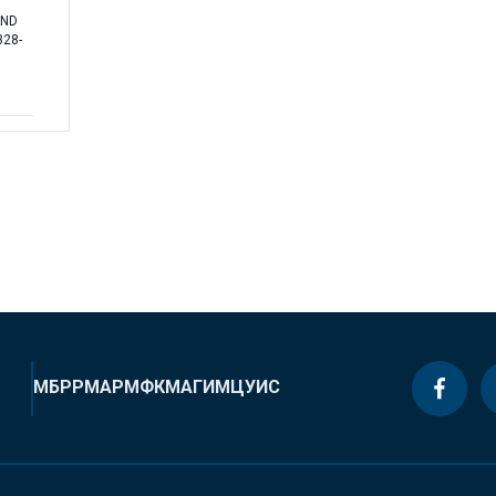
AND
328-
МБРР
МАР
МФК
МАГИ
МЦУИС