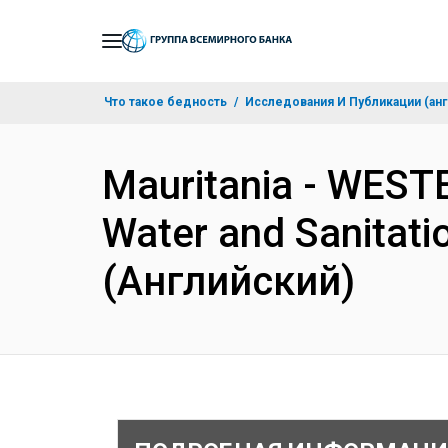
Skip
to
Main
Что такое бедность
Исследования И Публикации (анг
Navigation
Mauritania - WES
Water and Sanitati
(Английский)