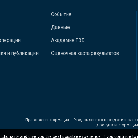
События
Данные
операции
Академия ГВБ
ия и публикации
Оценочная карта результатов
Правовая информация
Уведомление о порядке использ
Доступ к информации
nctionality and give you the best possible experience. If you continue to