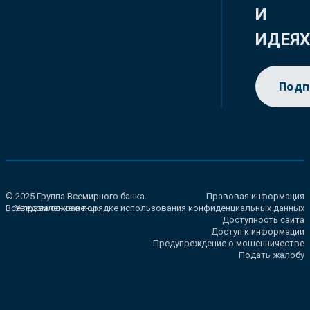
И
ИДЕЯ
Подп
© 2025 Группа Всемирного банка.
Правовая информация
Все права сохранены.
Уведомление о порядке использования конфиденциальных данных
Доступность сайта
Доступ к информации
Предупреждение о мошенничестве
Подать жалобу