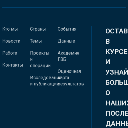
Кто мы
Страны
События
ОСТАВ
В
Новости
Темы
Данные
КУРСЕ
Работа
Проекты
Академия
и
ГВБ
И
Контакты
операции
УЗНА
Оценочная
Исследования
карта
БОЛЬ
и публикации
результатов
О
НАШИ
ПОСЛ
ДАНН