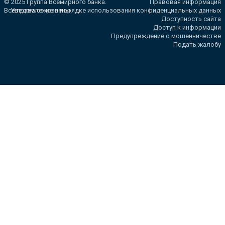
© 2025 Группа Всемирного банка.
Правовая информация
Все права сохранены.
Уведомление о порядке использования конфиденциальных данных
Доступность сайта
Доступ к информации
Предупреждение о мошенничестве
Подать жалобу