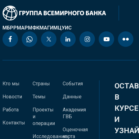
МБРР
МАР
МФК
МАГИ
МЦУИС
Кто мы
Страны
События
ОСТАВ
В
Новости
Темы
Данные
КУРСЕ
Работа
Проекты
Академия
и
ГВБ
И
Контакты
операции
УЗНА
Оценочная
Исследования
карта