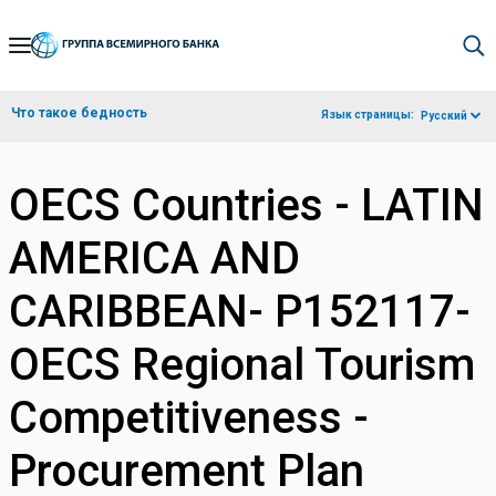
Skip
to
Main
Что такое бедность
Язык страницы:
Русский
Navigation
OECS Countries - LATIN
AMERICA AND
CARIBBEAN- P152117-
OECS Regional Tourism
Competitiveness -
Procurement Plan