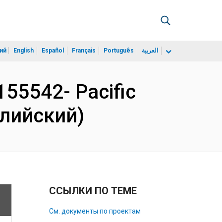
ий
English
Español
Français
Português
العربية
155542- Pacific
глийский)
ССЫЛКИ ПО ТЕМЕ
См. документы по проектам