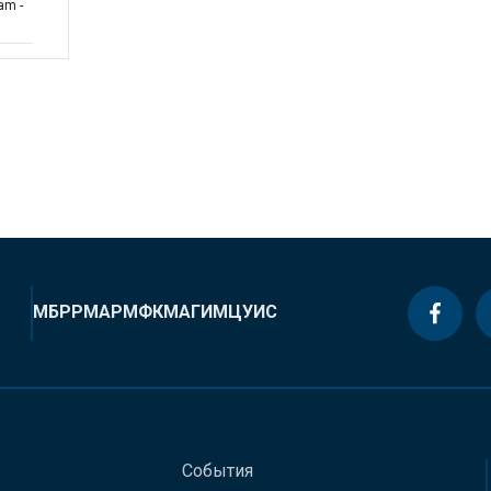
am -
МБРР
МАР
МФК
МАГИ
МЦУИС
События