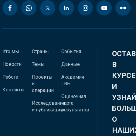
Кто мы
Страны
События
ОСТАВ
В
Новости
Темы
Данные
КУРСЕ
Работа
Проекты
Академия
и
ГВБ
И
Контакты
операции
УЗНА
Оценочная
Исследования
карта
БОЛЬ
и публикации
результатов
О
НАШИ