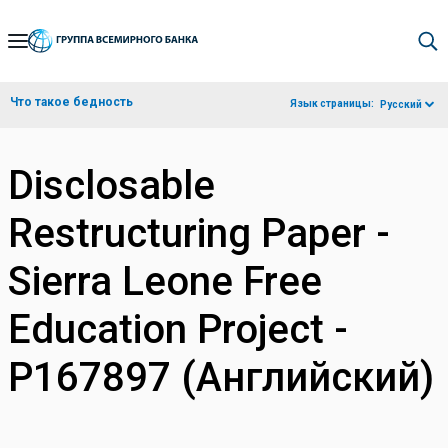
Skip
to
Main
Что такое бедность
Язык страницы:
Русский
Navigation
Disclosable
Restructuring Paper -
Sierra Leone Free
Education Project -
P167897 (Английский)