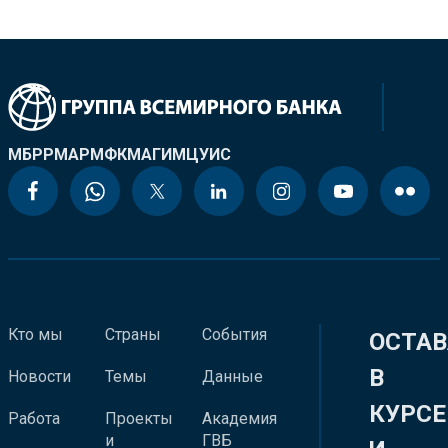
МБРР
МАР
МФК
МАГИ
МЦУИС
Кто мы
Страны
События
ОСТАВ
В
Новости
Темы
Данные
КУРСЕ
Работа
Проекты
Академия
и
ГВБ