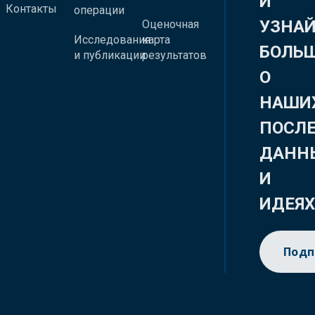
И
Контакты
операции
УЗНА
Оценочная
Исследования
карта
БОЛЬ
и публикации
результатов
О
НАШИ
ПОСЛ
ДАНН
И
ИДЕЯ
Подп