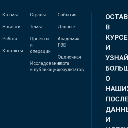
Кто мы
Страны
События
ОСТАВ
В
Новости
Темы
Данные
КУРСЕ
Работа
Проекты
Академия
и
ГВБ
И
Контакты
операции
УЗНА
Оценочная
Исследования
карта
БОЛЬ
и публикации
результатов
О
НАШИ
ПОСЛ
ДАНН
И