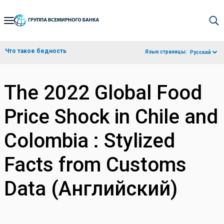
Skip
to
Main
Что такое бедность
Язык страницы:
Русский
Navigation
The 2022 Global Food
Price Shock in Chile and
Colombia : Stylized
Facts from Customs
Data (Английский)