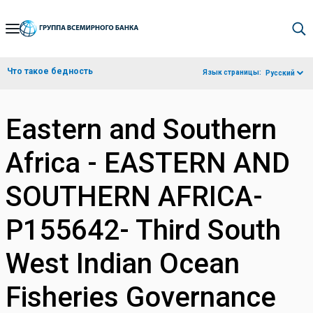
Skip
to
Main
Что такое бедность
Язык страницы:
Русский
Navigation
Eastern and Southern
Africa - EASTERN AND
SOUTHERN AFRICA-
P155642- Third South
West Indian Ocean
Fisheries Governance