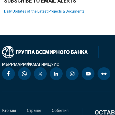
SUBSCRIBE TO EMAIL ALERTS
Daily Updates of the Latest Projects & Documents
МБРР
МАР
МФК
МАГИ
МЦУИС
Кто мы
Страны
События
ОСТАВ