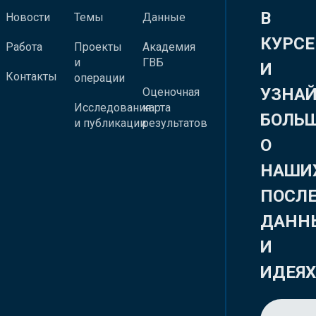
В
Новости
Темы
Данные
КУРСЕ
Работа
Проекты
Академия
и
ГВБ
И
Контакты
операции
УЗНА
Оценочная
Исследования
карта
БОЛЬ
и публикации
результатов
О
НАШИ
ПОСЛ
ДАНН
И
ИДЕЯ