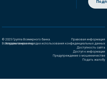
Подп
© 2025 Группа Всемирного банка.
Правовая информация
Все права сохранены.
Уведомление о порядке использования конфиденциальных данных
Доступность сайта
Доступ к информации
Предупреждение о мошенничестве
Подать жалобу