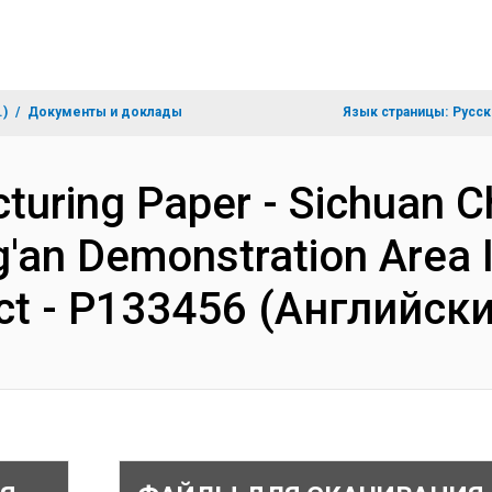
.)
Документы и доклады
Язык страницы:
Русск
cturing Paper - Sichuan 
'an Demonstration Area I
ct - P133456 (Английск