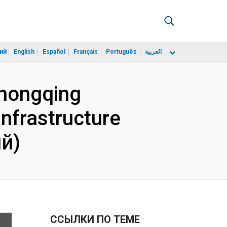
ий
English
Español
Français
Português
العربية
Chongqing
nfrastructure
ий)
ССЫЛКИ ПО ТЕМЕ