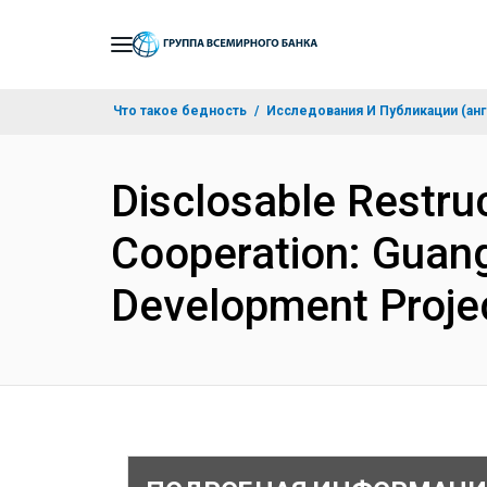
Skip
to
Main
Что такое бедность
Исследования И Публикации (анг
Navigation
Disclosable Restru
Cooperation: Guang
Development Proje