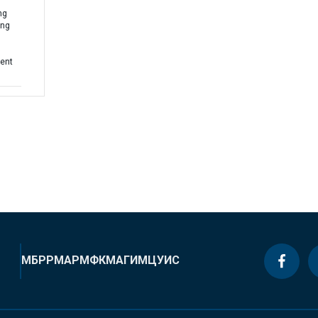
ng
ing
ment
МБРР
МАР
МФК
МАГИ
МЦУИС