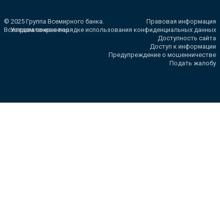
© 2025 Группа Всемирного банка.
Правовая информация
Все права сохранены.
Уведомление о порядке использования конфиденциальных данных
Доступность сайта
Доступ к информации
Предупреждение о мошенничестве
Подать жалобу