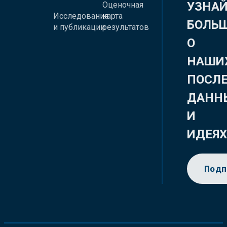
УЗНА
Оценочная
Исследования
карта
БОЛЬ
и публикации
результатов
О
НАШИ
ПОСЛ
ДАНН
И
ИДЕЯ
Подп