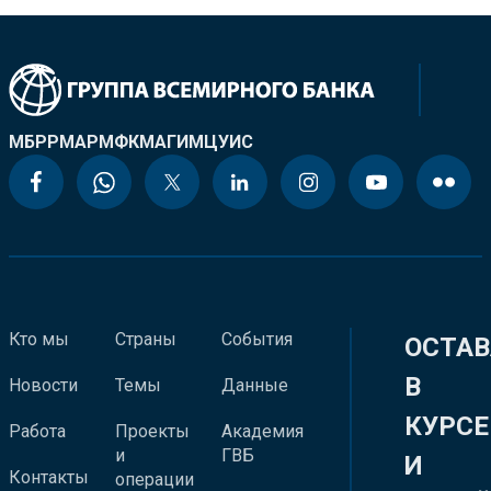
МБРР
МАР
МФК
МАГИ
МЦУИС
Кто мы
Страны
События
ОСТАВ
В
Новости
Темы
Данные
КУРСЕ
Работа
Проекты
Академия
и
ГВБ
И
Контакты
операции