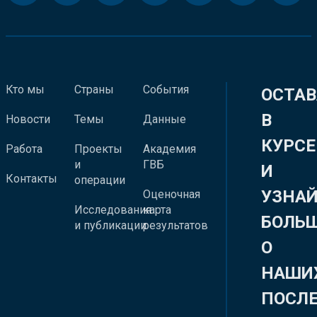
Кто мы
Страны
События
ОСТАВ
В
Новости
Темы
Данные
КУРСЕ
Работа
Проекты
Академия
и
ГВБ
И
Контакты
операции
УЗНА
Оценочная
Исследования
карта
БОЛЬ
и публикации
результатов
О
НАШИ
ПОСЛ