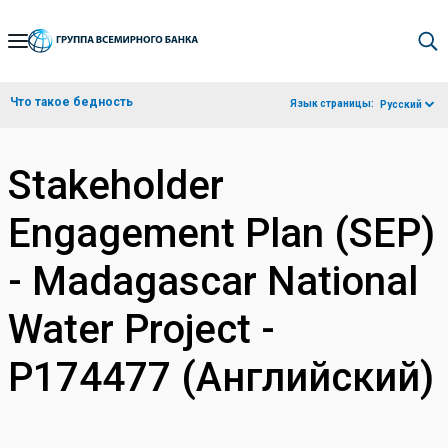
Skip
to
Main
Что такое бедность
Язык страницы:
Русский
Navigation
Stakeholder
Engagement Plan (SEP)
- Madagascar National
Water Project -
P174477 (Английский)