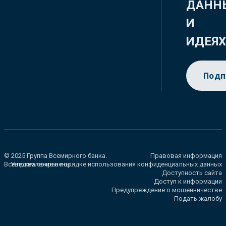
ДАНН
И
ИДЕЯ
Подп
© 2025 Группа Всемирного банка.
Правовая информация
Все права сохранены.
Уведомление о порядке использования конфиденциальных данных
Доступность сайта
Доступ к информации
Предупреждение о мошенничестве
Подать жалобу