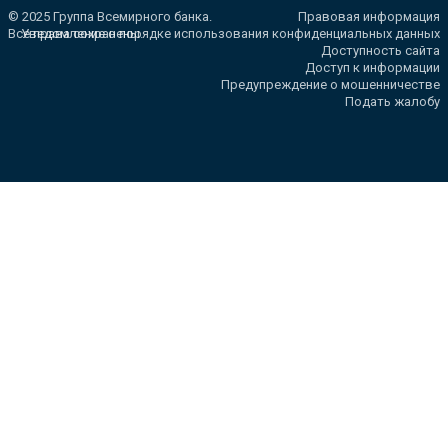
© 2025 Группа Всемирного банка.
Правовая информация
Все права сохранены.
Уведомление о порядке использования конфиденциальных данных
Доступность сайта
Доступ к информации
Предупреждение о мошенничестве
Подать жалобу