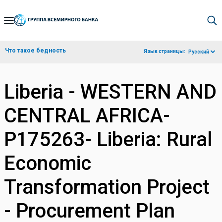
Skip
to
Main
Что такое бедность
Язык страницы:
Русский
Navigation
Liberia - WESTERN AND
CENTRAL AFRICA-
P175263- Liberia: Rural
Economic
Transformation Project
- Procurement Plan