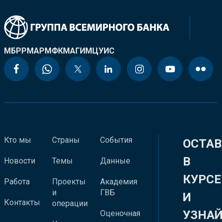
МБРР
МАР
МФК
МАГИ
МЦУИС
Кто мы
Страны
События
ОСТАВ
В
Новости
Темы
Данные
КУРСЕ
Работа
Проекты
Академия
и
ГВБ
И
Контакты
операции
УЗНА
Оценочная