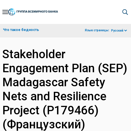
Skip
to
Main
Что такое бедность
Язык страницы:
Русский
Navigation
Stakeholder
Engagement Plan (SEP)
Madagascar Safety
Nets and Resilience
Project (P179466)
(Французский)