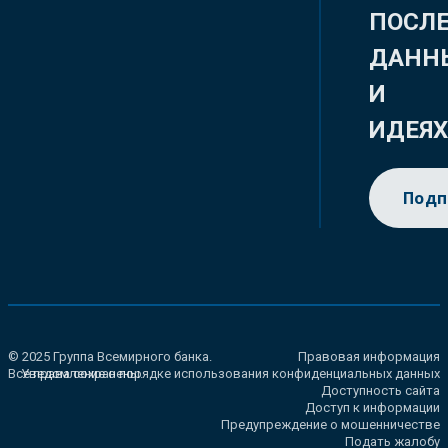
ПОСЛ
ДАНН
И
ИДЕЯ
Подп
© 2025 Группа Всемирного банка.
Правовая информация
Все права сохранены.
Уведомление о порядке использования конфиденциальных данных
Доступность сайта
Доступ к информации
Предупреждение о мошенничестве
Подать жалобу