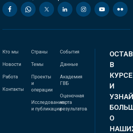
Кто мы
Страны
События
ОСТАВ
В
Новости
Темы
Данные
КУРСЕ
Работа
Проекты
Академия
и
ГВБ
И
Контакты
операции
УЗНА
Оценочная
Исследования
карта
БОЛЬ
и публикации
результатов
О
НАШИ