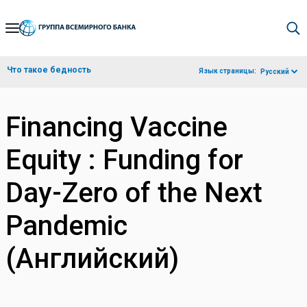
Skip
to
Main
Что такое бедность
Язык страницы:
Русский
Navigation
Financing Vaccine
Equity : Funding for
Day-Zero of the Next
Pandemic
(Английский)