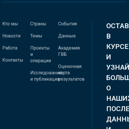
Кто мы
Страны
События
ОСТАВ
В
Новости
Темы
Данные
КУРСЕ
Работа
Проекты
Академия
и
ГВБ
И
Контакты
операции
УЗНА
Оценочная
Исследования
карта
БОЛЬ
и публикации
результатов
О
НАШИ
ПОСЛ
ДАНН