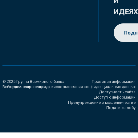
И
ИДЕЯ
Подп
© 2025 Группа Всемирного банка.
Правовая информация
Все права сохранены.
Уведомление о порядке использования конфиденциальных данных
Доступность сайта
Доступ к информации
Предупреждение о мошенничестве
Подать жалобу