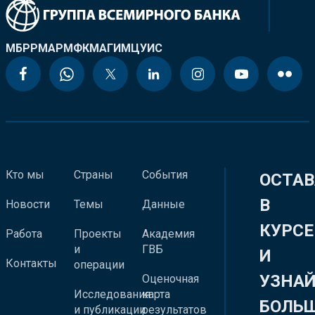
МБРР
МАР
МФК
МАГИ
МЦУИС
Кто мы
Страны
События
ОСТАВ
В
Новости
Темы
Данные
КУРСЕ
Работа
Проекты
Академия
и
ГВБ
И
Контакты
операции
УЗНА
Оценочная
Исследования
карта
БОЛЬ
и публикации
результатов