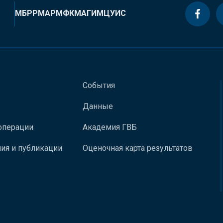
МБРР
МАР
МФК
МАГИ
МЦУИС
События
Данные
операции
Академия ГВБ
ия и публикации
Оценочная карта результатов