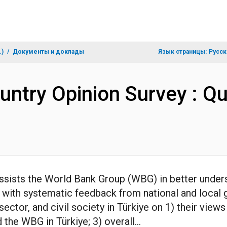
.)
Документы и доклады
Язык страницы:
Русск
untry Opinion Survey : Qu
assists the World Bank Group (WBG) in better under
with systematic feedback from national and local g
ector, and civil society in Türkiye on 1) their view
 the WBG in Türkiye; 3) overall...