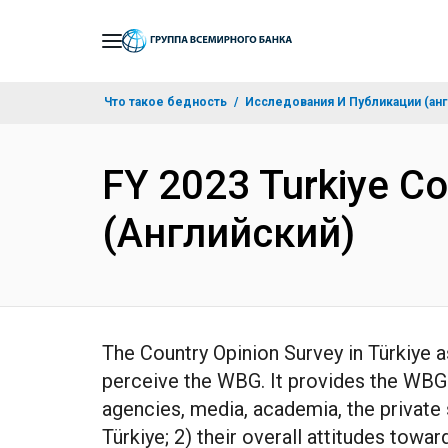
Skip
to
Main
Что такое бедность
Исследования И Публикации (анг
Navigation
FY 2023 Turkiye Co
(Английский)
The Country Opinion Survey in Türkiye 
perceive the WBG. It provides the WBG 
agencies, media, academia, the private s
Türkiye; 2) their overall attitudes toward