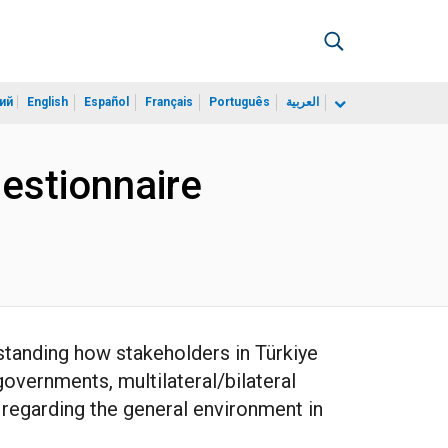
ий
English
Español
Français
Português
العربية
estionnaire
standing how stakeholders in Türkiye
overnments, multilateral/bilateral
s regarding the general environment in