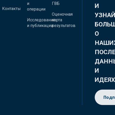
и
ГВБ
И
Контакты
операции
УЗНА
Оценочная
Исследования
карта
БОЛЬ
и публикации
результатов
О
НАШИ
ПОСЛ
ДАНН
И
ИДЕЯ
Подп