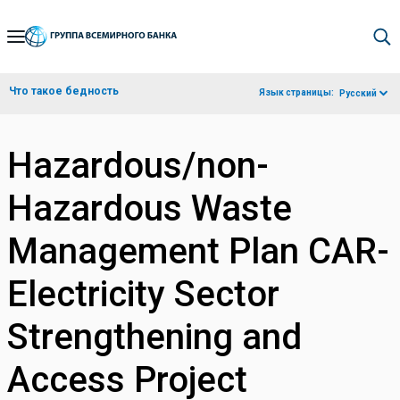
Skip
to
Main
Что такое бедность
Язык страницы:
Русский
Navigation
Hazardous/non-
Hazardous Waste
Management Plan CAR-
Electricity Sector
Strengthening and
Access Project