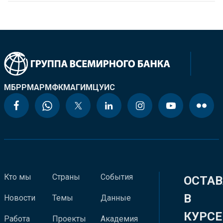
МБРР
МАР
МФК
МАГИ
МЦУИС
Кто мы
Страны
События
ОСТАВ
В
Новости
Темы
Данные
КУРСЕ
Работа
Проекты
Академия