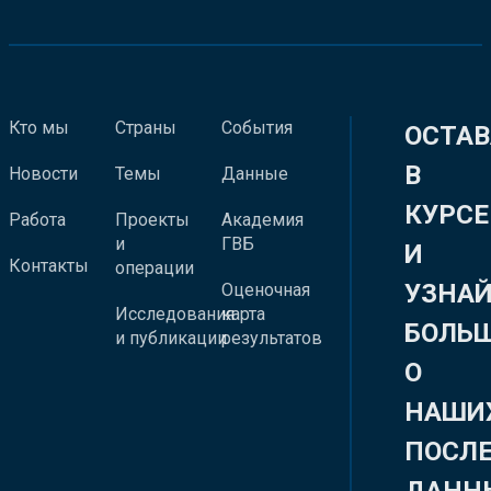
Кто мы
Страны
События
ОСТАВ
В
Новости
Темы
Данные
КУРСЕ
Работа
Проекты
Академия
и
ГВБ
И
Контакты
операции
УЗНА
Оценочная
Исследования
карта
БОЛЬ
и публикации
результатов
О
НАШИ
ПОСЛ