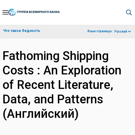
Skip
to
Main
Что такое бедность
Язык страницы:
Русский
Navigation
Fathoming Shipping
Costs : An Exploration
of Recent Literature,
Data, and Patterns
(Английский)