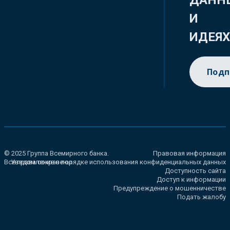
ДАНН
И
ИДЕЯ
Подп
© 2025 Группа Всемирного банка.
Правовая информация
Все права сохранены.
Уведомление о порядке использования конфиденциальных данных
Доступность сайта
Доступ к информации
Предупреждение о мошенничестве
Подать жалобу