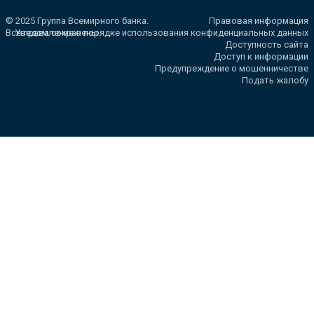
© 2025 Группа Всемирного банка.
Правовая информация
Все права сохранены.
Уведомление о порядке использования конфиденциальных данных
Доступность сайта
Доступ к информации
Предупреждение о мошенничестве
Подать жалобу