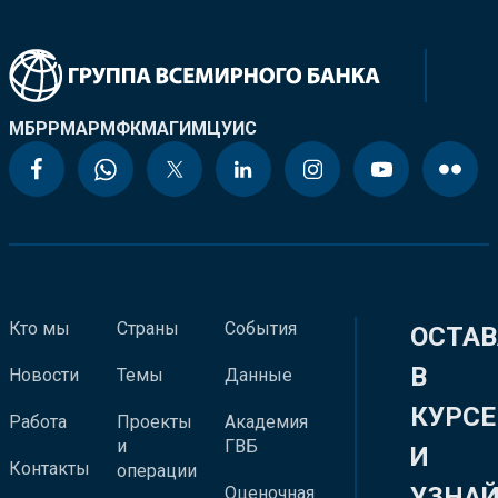
МБРР
МАР
МФК
МАГИ
МЦУИС
Кто мы
Страны
События
ОСТАВ
В
Новости
Темы
Данные
КУРСЕ
Работа
Проекты
Академия
и
ГВБ
И
Контакты
операции
УЗНА
Оценочная