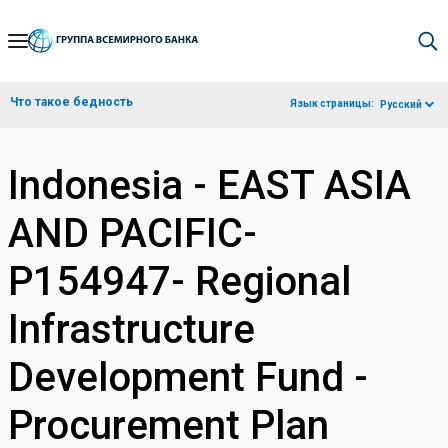
Skip
to
Main
Что такое бедность
Язык страницы:
Русский
Navigation
Indonesia - EAST ASIA
AND PACIFIC-
P154947- Regional
Infrastructure
Development Fund -
Procurement Plan