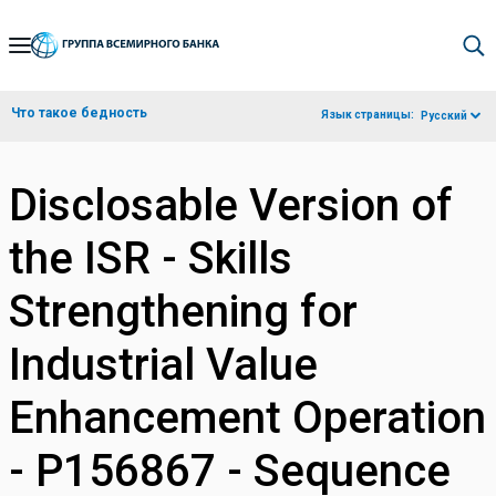
Skip
to
Main
Что такое бедность
Язык страницы:
Русский
Navigation
Disclosable Version of
the ISR - Skills
Strengthening for
Industrial Value
Enhancement Operation
- P156867 - Sequence