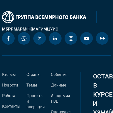
МБРР
МАР
МФК
МАГИ
МЦУИС
Кто мы
Страны
События
ОСТАВ
В
Новости
Темы
Данные
КУРСЕ
Работа
Проекты
Академия
и
ГВБ
И
Контакты
операции
УЗНА
Оценочная