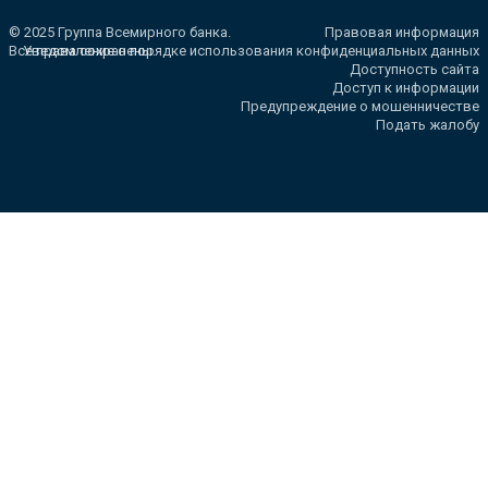
© 2025 Группа Всемирного банка.
Правовая информация
Все права сохранены.
Уведомление о порядке использования конфиденциальных данных
Доступность сайта
Доступ к информации
Предупреждение о мошенничестве
Подать жалобу