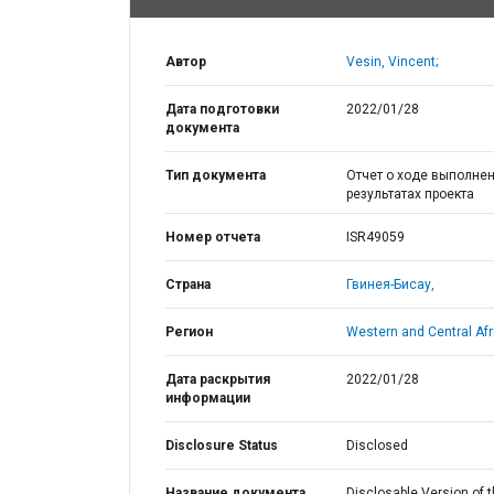
Автор
Vesin, Vincent;
Дата подготовки
2022/01/28
документа
Тип документа
Отчет о ходе выполнен
результатах проекта
Номер отчета
ISR49059
Страна
Гвинея-Бисау,
Регион
Western and Central Afr
Дата раскрытия
2022/01/28
информации
Disclosure Status
Disclosed
Название документа
Disclosable Version of 