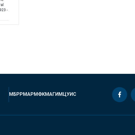
ral
923 -
МБРР
МАР
МФК
МАГИ
МЦУИС