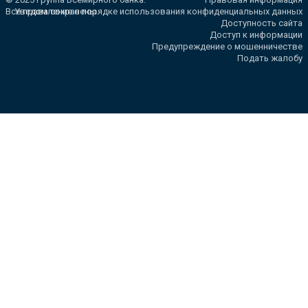
Все права сохранены.
Уведомление о порядке использования конфиденциальных данных
Доступность сайта
Доступ к информации
Предупреждение о мошенничестве
Подать жалобу