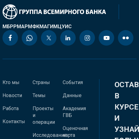
МБРР
МАР
МФК
МАГИ
МЦУИС
Кто мы
Страны
События
ОСТАВ
В
Новости
Темы
Данные
КУРСЕ
Работа
Проекты
Академия
и
ГВБ
И
Контакты
операции
УЗНА
Оценочная
Исследования
карта