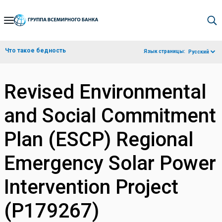
Skip
to
Main
Что такое бедность
Язык страницы:
Русский
Navigation
Revised Environmental
and Social Commitment
Plan (ESCP) Regional
Emergency Solar Power
Intervention Project
(P179267)