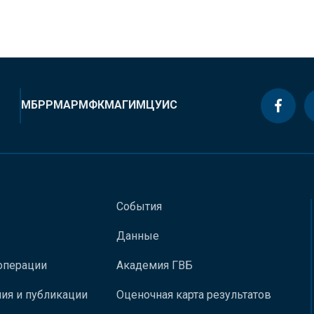
МБРР
МАР
МФК
МАГИ
МЦУИС
События
Данные
операции
Академия ГВБ
ия и публикации
Оценочная карта результатов