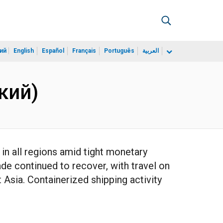
ий
English
Español
Français
Português
العربية
кий)
n all regions amid tight monetary
ade continued to recover, with travel on
 Asia. Containerized shipping activity