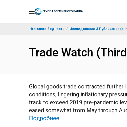
Skip
to
Main
Что такое бедность
Исследования И Публикации (анг
Navigation
Trade Watch (Thir
Global goods trade contracted further 
conditions, lingering inflationary press
track to exceed 2019 pre-pandemic levels
eased somewhat from May through Augu
Подробнее