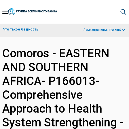
Skip
to
Main
Что такое бедность
Язык страницы:
Русский
Navigation
Comoros - EASTERN
AND SOUTHERN
AFRICA- P166013-
Comprehensive
Approach to Health
System Strengthening -