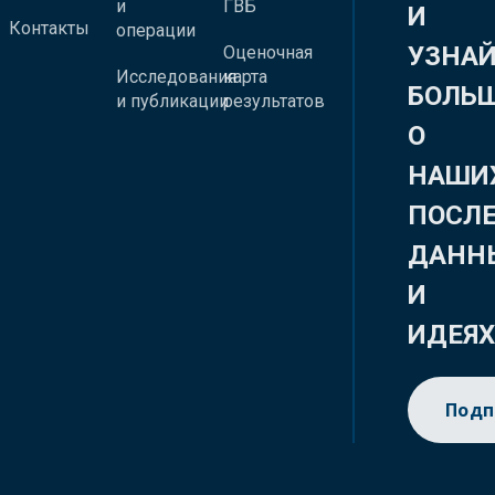
и
ГВБ
И
Контакты
операции
УЗНА
Оценочная
Исследования
карта
БОЛЬ
и публикации
результатов
О
НАШИ
ПОСЛ
ДАНН
И
ИДЕЯ
Подп