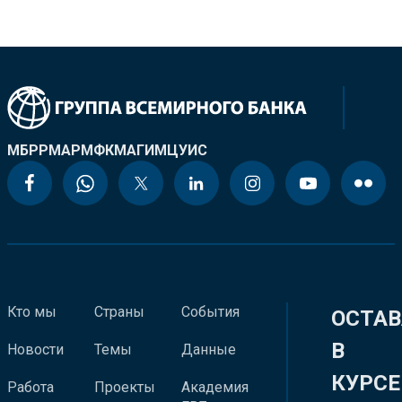
МБРР
МАР
МФК
МАГИ
МЦУИС
Кто мы
Страны
События
ОСТАВ
В
Новости
Темы
Данные
КУРСЕ
Работа
Проекты
Академия