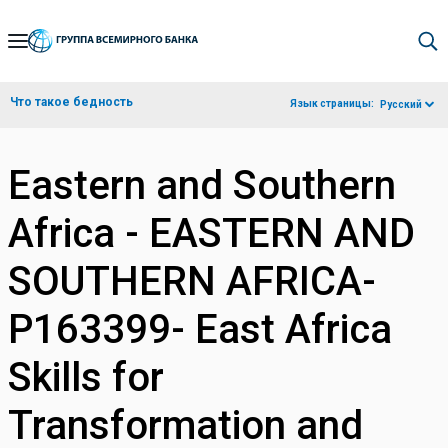
Skip
to
Main
Что такое бедность
Язык страницы:
Русский
Navigation
Eastern and Southern
Africa - EASTERN AND
SOUTHERN AFRICA-
P163399- East Africa
Skills for
Transformation and