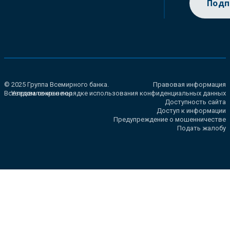
Подп
© 2025 Группа Всемирного банка.
Правовая информация
Все права сохранены.
Уведомление о порядке использования конфиденциальных данных
Доступность сайта
Доступ к информации
Предупреждение о мошенничестве
Подать жалобу