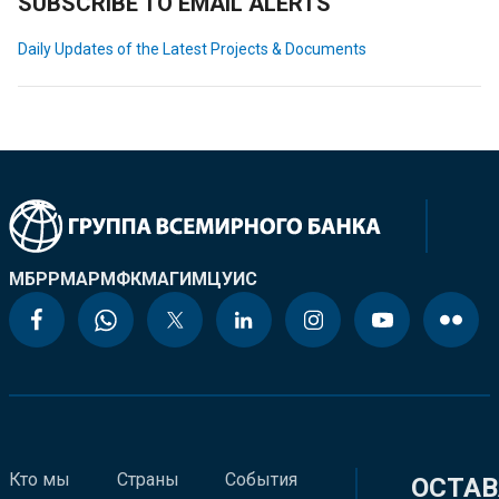
SUBSCRIBE TO EMAIL ALERTS
Daily Updates of the Latest Projects & Documents
МБРР
МАР
МФК
МАГИ
МЦУИС
Кто мы
Страны
События
ОСТАВ