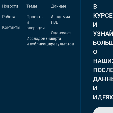
В
Новости
Темы
Данные
КУРСЕ
Работа
Проекты
Академия
и
ГВБ
И
Контакты
операции
УЗНА
Оценочная
Исследования
карта
БОЛЬ
и публикации
результатов
О
НАШИ
ПОСЛ
ДАНН
И
ИДЕЯ