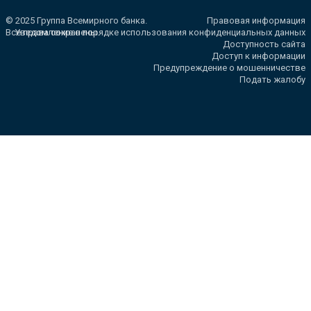
© 2025 Группа Всемирного банка.
Правовая информация
Все права сохранены.
Уведомление о порядке использования конфиденциальных данных
Доступность сайта
Доступ к информации
Предупреждение о мошенничестве
Подать жалобу