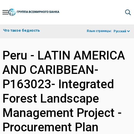
Skip
to
Main
Что такое бедность
Язык страницы:
Русский
Navigation
Peru - LATIN AMERICA
AND CARIBBEAN-
P163023- Integrated
Forest Landscape
Management Project -
Procurement Plan