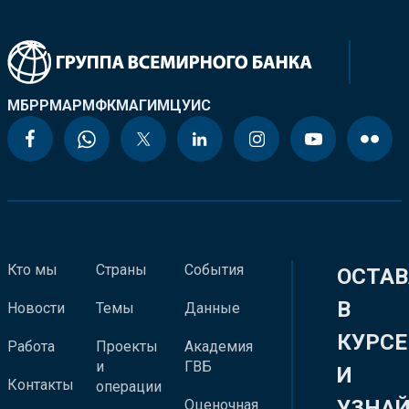
МБРР
МАР
МФК
МАГИ
МЦУИС
Кто мы
Страны
События
ОСТАВ
В
Новости
Темы
Данные
КУРСЕ
Работа
Проекты
Академия
и
ГВБ
И
Контакты
операции
УЗНА
Оценочная